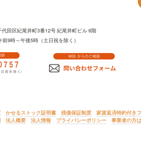
都千代田区紀尾井町3番12号 紀尾井町ビル 6階
757　午前9時～午後5時（土日祝を除く）
度
かせるストック証明書
残価保証制度
家賃返済特約付きフ
問
法人概要
法人情報
プライバシーポリシー
事業者の方