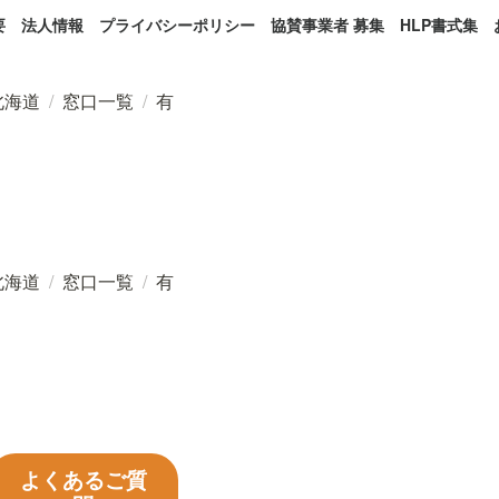
要
法人情報
プライバシーポリシー
協賛事業者 募集
HLP書式集
北海道
/
窓口一覧
/
有
北海道
/
窓口一覧
/
有
よくあるご質