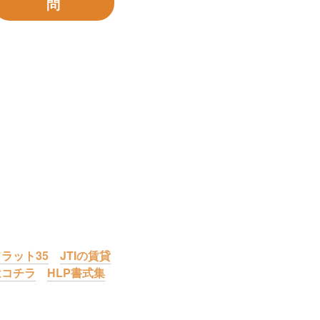
問
ラット35
JTIの賃貸
はコチラ
HLP書式集