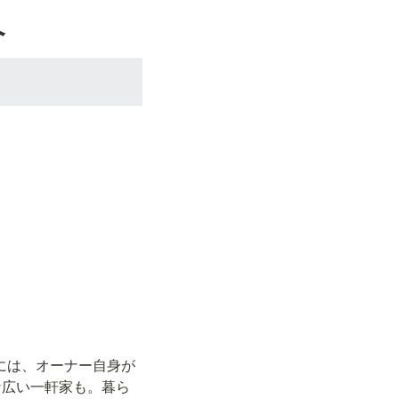
へ
には、オーナー自身が
な広い一軒家も。暮ら