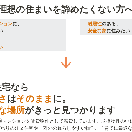
理想の住まいを諦めたくない方
ション
に、

　  耐震性
のある、

い
安全な家
に住みたい
い
さ
は
そのまま
な場所
がきっと見つかります
分譲マンションを賃貸物件として転貸しています。取扱物件の中
だわりの注文住宅や、郊外の暮らしやすい物件、子育てに最適