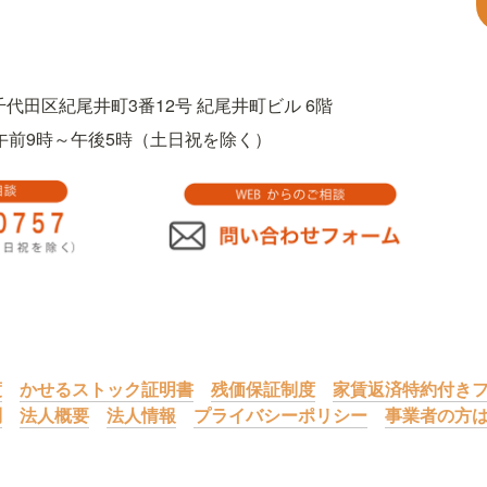
都千代田区紀尾井町3番12号 紀尾井町ビル 6階
757　午前9時～午後5時（土日祝を除く）
度
かせるストック証明書
残価保証制度
家賃返済特約付きフ
問
法人概要
法人情報
プライバシーポリシー
事業者の方