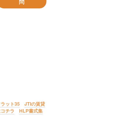
問
ラット35
JTIの賃貸
はコチラ
HLP書式集