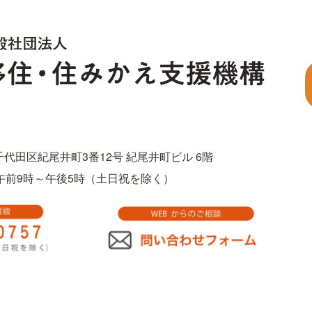
都千代田区紀尾井町3番12号 紀尾井町ビル 6階
757　午前9時～午後5時（土日祝を除く）