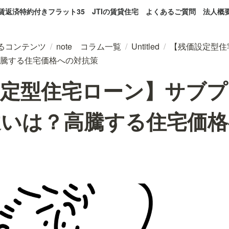
賃返済特約付きフラット35
JTIの賃貸住宅
よくあるご質問
法人概
するコンテンツ
/
note コラム一覧
/
Untitled
/
【残価設定型住
騰する住宅価格への対抗策
設定型住宅ローン】サブプ
違いは？高騰する住宅価格