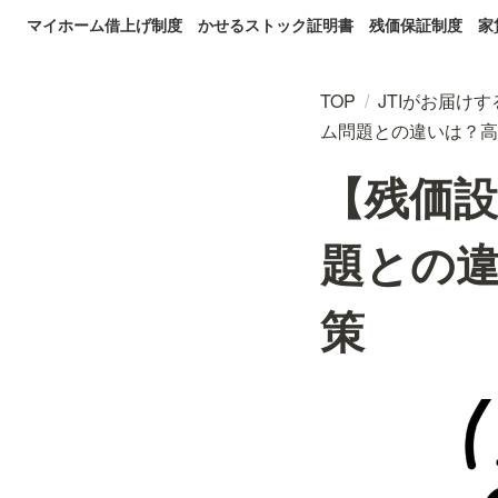
マイホーム借上げ制度
かせるストック証明書
残価保証制度
家
TOP
/
JTIがお届け
ム問題との違いは？高
【残価
題との
策