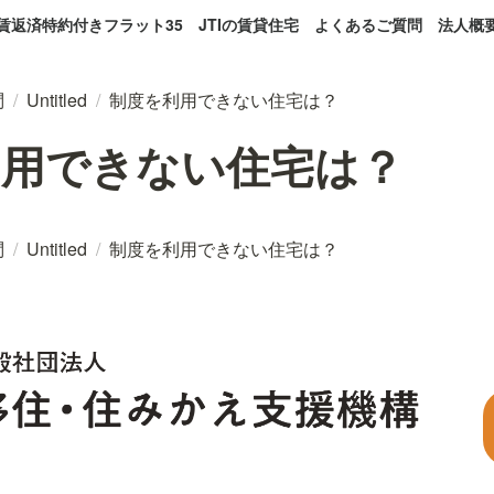
賃返済特約付きフラット35
JTIの賃貸住宅
よくあるご質問
法人概
問
/
Untitled
/
制度を利用できない住宅は？
利用できない住宅は？
問
/
Untitled
/
制度を利用できない住宅は？