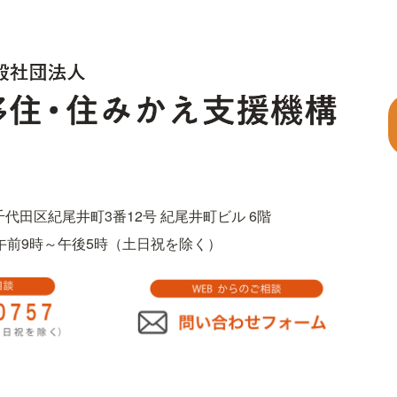
都千代田区紀尾井町3番12号 紀尾井町ビル 6階
757　午前9時～午後5時（土日祝を除く）