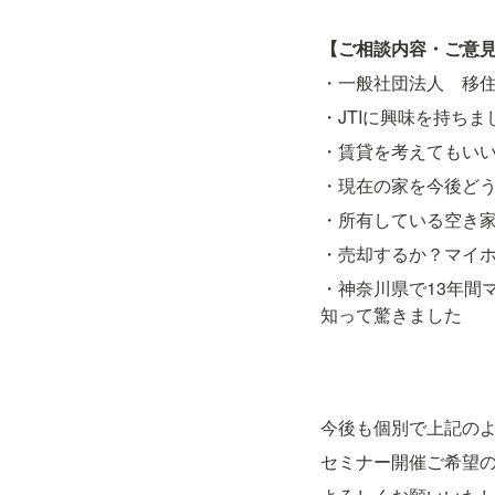
【ご相談内容・ご意
・一般社団法人　移
・JTIに興味を持ちま
・賃貸を考えてもい
・現在の家を今後ど
・所有している空き
・売却するか？マイ
・神奈川県で13年間
知って驚きました
今後も個別で上記の
セミナー開催ご希望