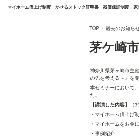
マイホーム借上げ制度
かせるストック証明書
残価保証制度
家
TOP
/
過去のお知ら
茅ケ崎
神奈川県茅ヶ崎市主催
の先を考える～』を
本セミナーにおいて、
た。
【講演した内容】
（3
・マイホーム借上げ
・マイホームをお金
・事例紹介