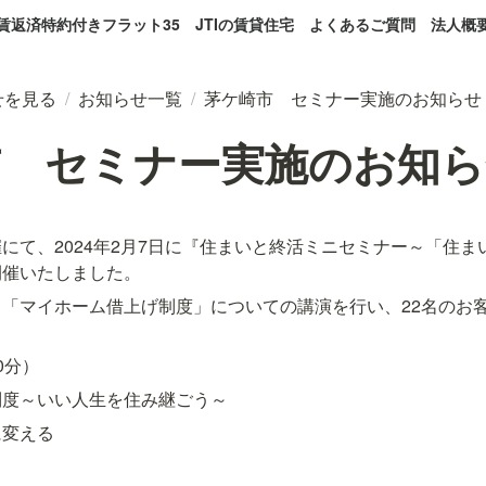
賃返済特約付きフラット35
JTIの賃貸住宅
よくあるご質問
法人概
せを見る
/
お知らせ一覧
/
茅ケ崎市 セミナー実施のお知らせ
市 セミナー実施のお知ら
にて、2024年2月7日に『住まいと終活ミニセミナー～「住
開催いたしました。
「マイホーム借上げ制度」についての講演を行い、22名のお
0分）
制度～いい人生を住み継ごう～
に変える